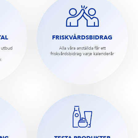
AL
FRISKVÅRDSBIDRAG
tt utbud
Alla våra anställda får ett
friskvårdsbidrag varje kalenderår
y.