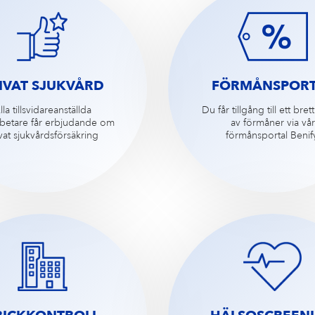
IVAT SJUKVÅRD
FÖRMÅNSPORT
lla tillsvidareanställda
Du får tillgång till ett bre
betare får erbjudande om
av förmåner via vår
vat sjukvårdsförsäkring
förmånsportal Benif