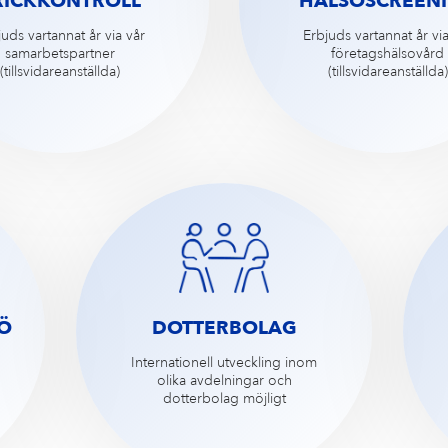
RICKKONTROLL
HÄLSOSCREEN
uds vartannat år via vår
Erbjuds vartannat år vi
samarbetspartner
företagshälsovård
(tillsvidareanställda)
(tillsvidareanställda)
JÖ
DOTTERBOLAG
Internationell utveckling inom
olika avdelningar och
dotterbolag möjligt