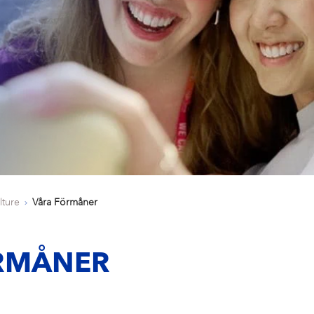
lture
Våra Förmåner
RMÅNER